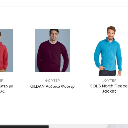
ΕΡ
ΦΟΎΤΕΡ
ΦΟΎΤΕΡ
ύτερ με
SOL’S North Fleece
GILDAN Ανδρικό Φούτερ
ύλα
Jacket