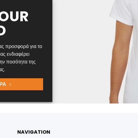
YOUR
O
ας προσφορά για το
ας ενδιαφέρει
την ποσότητα της
ας.
ΡΑ
NAVIGATION