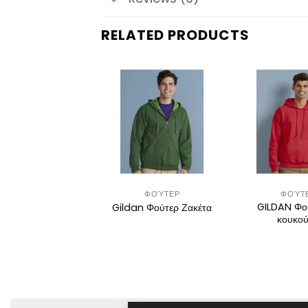
RELATED PRODUCTS
ΦΟΎΤΕΡ
ΦΟΎΤΕΡ
ΦΟΎΤ
LDAN Softstyle
GILDAN Φο
Gildan Φούτερ Ζακέτα
Hoodie
κουκο