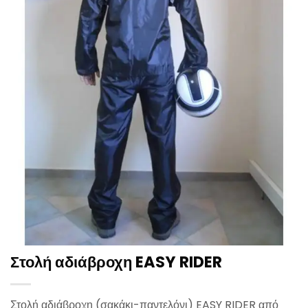
Στολή αδιάβροχη EASY RIDER
Στολή αδιάβροχη (σακάκι-παντελόνι) EASY RIDER από