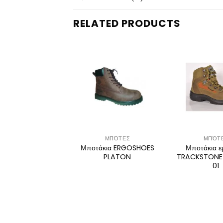
RELATED PRODUCTS
ΜΠΌΤΕΣ
ΜΠΌΤΕΣ
ΜΠΌΤ
τάκια ασφαλείας
Μποτάκια ERGOSHOES
Μποτάκια ε
4070 S3
PLATON
TRACKSTONE
01