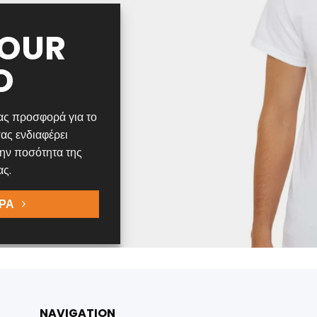
YOUR
O
ας προσφορά για το
ας ενδιαφέρει
την ποσότητα της
ας.
ΡΑ
NAVIGATION