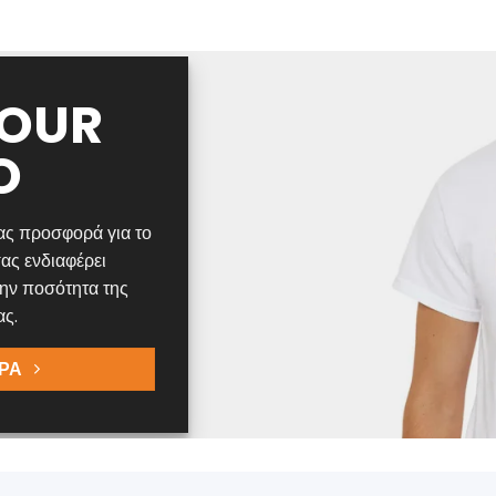
YOUR
O
ας προσφορά για το
ας ενδιαφέρει
την ποσότητα της
ας.
ΡΑ